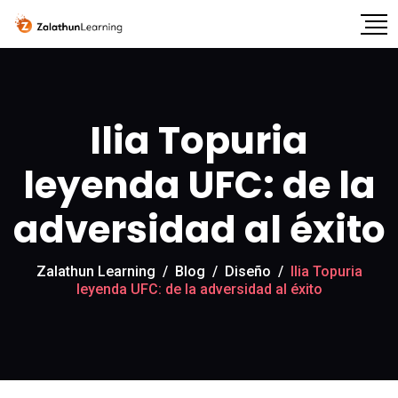
‎Ilia Topuria
leyenda UFC: de la
adversidad al éxito
Zalathun Learning
/
Blog
/
Diseño
/
‎Ilia Topuria
leyenda UFC: de la adversidad al éxito