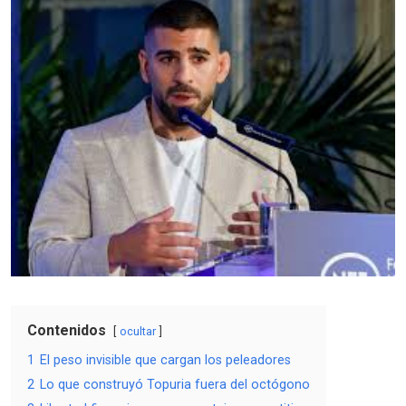
Contenidos
ocultar
1
El peso invisible que cargan los peleadores
2
Lo que construyó Topuria fuera del octógono