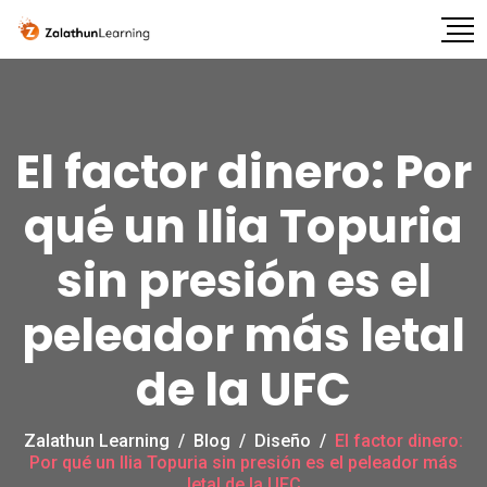
El factor dinero: Por
qué un Ilia Topuria
sin presión es el
peleador más letal
de la UFC
Zalathun Learning
/
Blog
/
Diseño
/
El factor dinero:
Por qué un Ilia Topuria sin presión es el peleador más
letal de la UFC